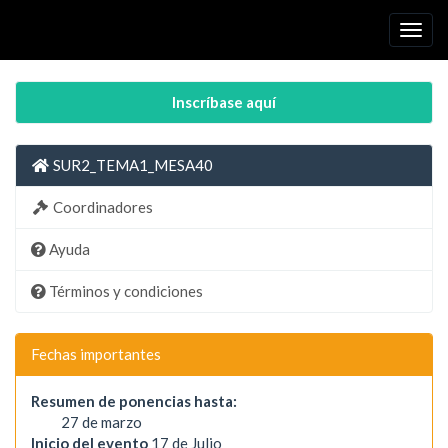
Togg
navig
Inscríbase aquí
SUR2_TEMA1_MESA40
Coordinadores
Ayuda
Términos y condiciones
Fechas importantes
Resumen de ponencias hasta:
27 de marzo
Inicio del evento
17 de Julio